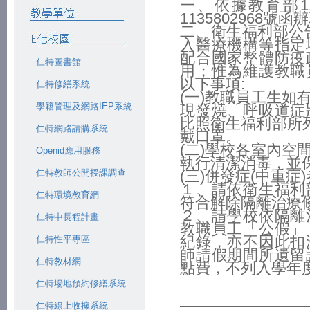
一、依據教育部1
1135802968號函
二、衛生福利部公告
入醫療機構等指定
配合國家整體防疫
仁特圖書館
用；惟為維護教職
以下事項:
仁特修繕系統
(一)教職員工生如
學籍管理及網路IEP系統
現發燒、呼吸道症
比照衛生福利部所列
仁特網路請購系統
戴口罩。
(二)學校各室內空
Openid應用服務
執行清潔消毒，並
仁特教師公開授課調查
(三)併發症(中重症
１、請依衛生福利
仁特環境教育網
符合解除隔離治療條
２、請學校依隔離
仁特中長程計畫
教職員工「公假」
仁特性平專區
紀錄，亦不因此扣
師請假期間所遺留
仁特教材網
點費，不列入學年
仁特場地預約修繕系統
仁特線上收據系統