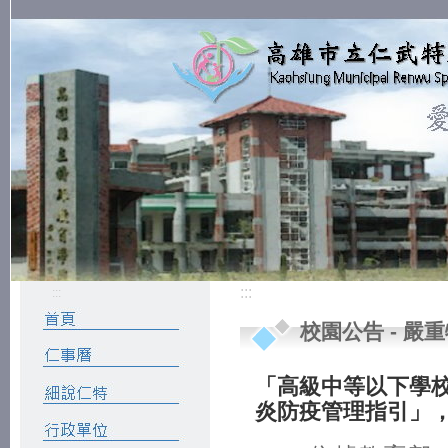
:::
:::
校園公告
-
嚴重
「高級中等以下學
炎防疫管理指引」