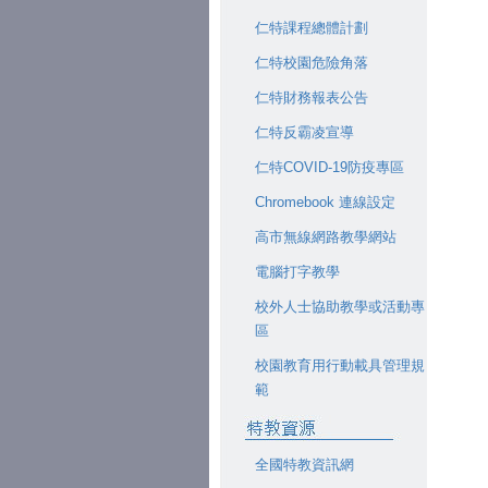
仁特課程總體計劃
仁特校園危險角落
仁特財務報表公告
仁特反霸凌宣導
仁特COVID-19防疫專區
Chromebook 連線設定
高市無線網路教學網站
電腦打字教學
校外人士協助教學或活動專
區
校園教育用行動載具管理規
範
全國特教資訊網