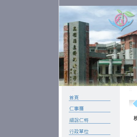
:::
:::